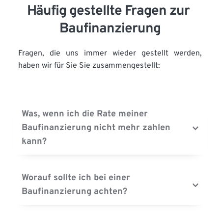
Häufig gestellte Fragen zur 
Baufinanzierung
Fragen, die uns immer wieder gestellt werden, 
haben wir für Sie Sie zusammengestellt:
Was, wenn ich die Rate meiner 
Baufinanzierung nicht mehr zahlen 
Sie sollten die Gesamtkosten und die monatlichen 
Belastungen genau kennen und darauf achten, 
Worauf sollte ich bei einer 
während der langen Finanzierungsphase flexibel zu 
Baufinanzierung achten?
bleiben. Kalkulieren Sie Änderungen Ihrer 
Lebenssituation und Ihrer finanziellen Verhältnisse 
Bis 2004 war die gie gesetzliche Rente steuerfrei. 